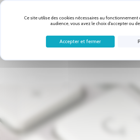
Panneau de gestion des cookies
Ce site utilise des cookies nécessaires au fonctionnement d
Partenaire BFA BRETAGNE FERMETURE AUTOMA
audience, vous avez le choix d'accepter ou de 
Lorient
Accepter et fermer
P
Accueil
Notre entreprise
Av